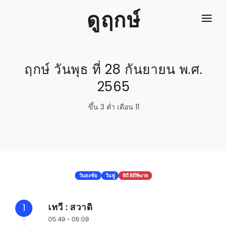
ดูฤกษ์
หน้าแรก
ฤกษ์ วันพุธ ที่ 28 กันยายน พ.ศ.
ปฎิทิน
2565
ปฎิทินย้อนหลัง
ขึ้น 3 ค่ำ เดือน 11
ดิถีเรียงหมอน
ลิ้งค์
วันธงชัย
วันฟู
ดิถี ดิถีพิฆาต
เทวี : สวาดิ
1
05:49 - 06:08