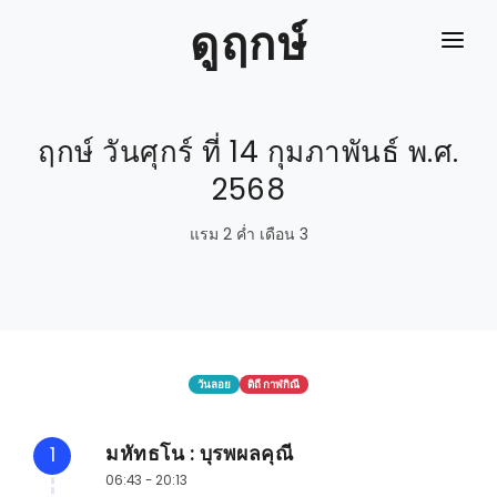
ดูฤกษ์
หน้าแรก
ฤกษ์ วันศุกร์ ที่ 14 กุมภาพันธ์ พ.ศ.
ปฎิทิน
2568
ปฎิทินย้อนหลัง
แรม 2 ค่ำ เดือน 3
ดิถีเรียงหมอน
ลิ้งค์
วันลอย
ดิถี กาฬกิณี
มหัทธโน : บุรพผลคุณี
1
06:43 - 20:13